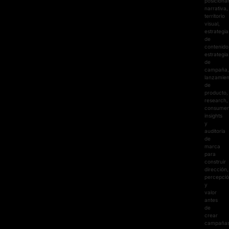
posiciona
narrativa,
territorio
visual,
estrategia
de
contenido
estrategia
de
campaña,
lanzamien
de
producto,
research,
consumer
insights
y
auditoría
de
marca
para
construir
dirección,
percepci
y
valor
antes
de
crear
campañas