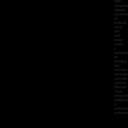
360º,
campaña
digitales,
lanzamien
de
producto,
social
ads,
paid
media
assets
y
campaña
de
branding
que
conectan
estrategia
concepto
creativo,
dirección
visual,
producci
audiovisu
y
activació
multicanal