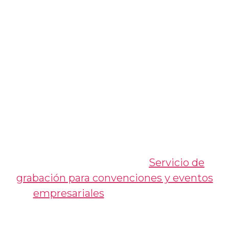
vistazo a la profundidad y relevancia del
evento.
Con este trabajo, reafirmamos nuestro
compromiso de ofrecer soluciones
audiovisuales que no solo informen, sino
que también conecten emocionalmente
con las audiencias, llevando el impacto de
cada evento a otro nivel.
Visita nuestra página de
Servicio de
grabación para convenciones y eventos
empresariales
para más detalles.