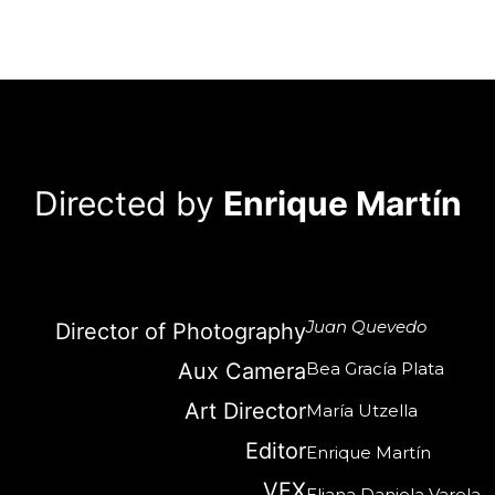
Directed by
Enrique Martín
Juan Quevedo
Director of Photography
Aux Camera
Bea Gracía Plata
Art Director
María Utzella
Editor
Enrique Martín
VFX
Eliana Daniela Varela